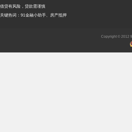
借贷有风险，贷款需谨慎
关键热词：
91金融小助手
、房产抵押
Copyright © 20